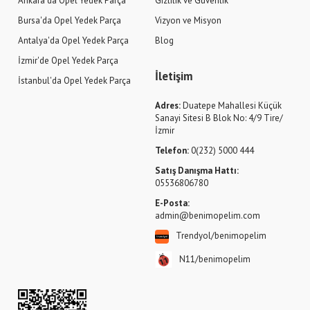
Ankara'da Opel Yedek Parça
Gizlilik ve Güvenlik
Bursa'da Opel Yedek Parça
Vizyon ve Misyon
Antalya'da Opel Yedek Parça
Blog
İzmir'de Opel Yedek Parça
İletişim
İstanbul'da Opel Yedek Parça
Adres:
Duatepe Mahallesi Küçük
Sanayi Sitesi B Blok No: 4/9 Tire/
İzmir
Telefon:
0(232) 5000 444
Satış Danışma Hattı:
05536806780
E-Posta:
admin@benimopelim.com
Trendyol/benimopelim
N11/benimopelim