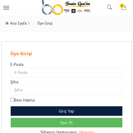
0
Ana Sayfa
Üye Girişi
Üye Girişi
E-Posta
Şifre
Beni Hatırla
Giriş Yap
Üye Ol
Şifrenizi Unutuysanız
tıklayınız