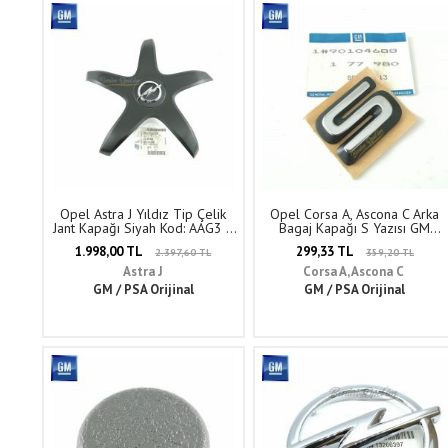
Opel Astra J Yıldız Tip Çelik
Opel Corsa A, Ascona C Arka
Jant Kapağı Siyah Kod: AAG3 1
Bagaj Kapağı S Yazısı GM
Adet Fiyatı GM Orijinal
Orijinal 177980 - 90104688
1.998,00 TL
299,33 TL
2.397,60 TL
359,20 TL
1006308 - 13361803
Astra J
Corsa A, Ascona C
GM / PSA Orijinal
GM / PSA Orijinal