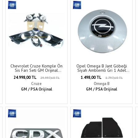
Chevrolet Cruze Komple Ön
Opel Omega B Jant Göbeği
Sis Farı Seti GM Orijinal
Siyah Amblemli Gri 1 Adet
95903599 - 13301749
Fiyatı GM Orijinal 90510027 -
24.998,00 TL
1.498,00 TL
29.997,60 TL
1.797,60 TL
1006788
Cruze
Omega B
GM / PSA Orijinal
GM / PSA Orijinal