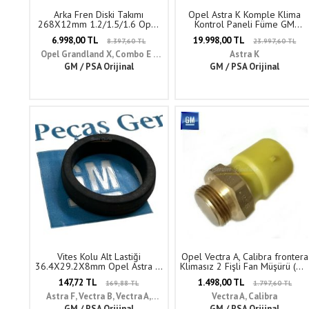
Arka Fren Diski Takımı
Opel Astra K Komple Klima
268X12mm 1.2/1.5/1.6 Opel
Kontrol Paneli Füme GM
Grandland X, Combo E,
Orijinal 39042438 - 39021426
6.998,00 TL
19.998,00 TL
8.397,60 TL
23.997,60 TL
Peugeot 3008 Orijinal
3642786 - 1609582880
Opel Grandland X, Combo E /
Astra K
GM / PSA Orijinal
Peugeot 3008
GM / PSA Orijinal
Vites Kolu Alt Lastiği
Opel Vectra A, Calibra frontera
36.4X29.2X8mm Opel Astra F,
Klimasız 2 Fişli Fan Müşürü (WJ
Vectra A B, Calibra, Corsa B,
1.4/1.6/1.8/2.0 GM Orijinal
147,72 TL
1.498,00 TL
169,88 TL
1.797,60 TL
Tigra A GM Orijinal 738789 -
1341023 - 90339500
90250175
Astra F, Vectra B, Vectra A,
Vectra A, Calibra
Calibra, Corsa B, Tigra A,
GM / PSA Orijinal
GM / PSA Orijinal