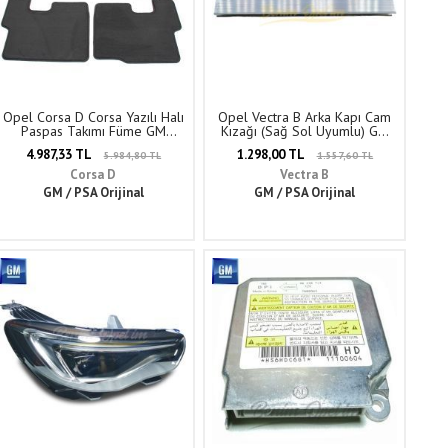
Opel Corsa D Corsa Yazılı Halı
Opel Vectra B Arka Kapı Cam
Paspas Takımı Füme GM
Kızağı (Sağ Sol Uyumlu) GM
Orijinal 1724072 - 93199286
Orijinal 9046431X
4.987,33 TL
1.298,00 TL
5.984,80 TL
1.557,60 TL
Corsa D
Vectra B
GM / PSA Orijinal
GM / PSA Orijinal