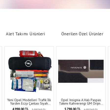
Alet Takımı Ürünleri
Önerilen Özel Ürünler
Yeni Opel Modelleri Trafik İlk
Opel Insignia A Halı Paspas
Yardım Ecza Çantası Siyah
Takımı Kahverengi GM Orijinal
Komple (Özel Kalıp Yer
13333704 - 1723066
4.998,00 TL
5.798,00 TL
5.997,60 TL
6.957,60 TL