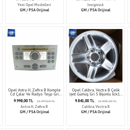
Kaplamayan Emniyet Kiti) PSA
Orijinal
Yeni Opel Modelleri
Insignia A
GM / PSA Orijinal
GM / PSA Orijinal
Opel Astra H, Zafira B Komple
Opel Calibra, Vectra B Çelik
Cd Çalar Ve Radyo Teyp Gri
Jant Gümüş Gri 5 Bijonlu 6Jx15
Mp3 Uch, Uk6 (Cd 30) GM
İnç Kod: Mp 1 Adet Fiyatı GM
9.998,00 TL
9.841,00 TL
11.997,60 TL
11.809,20 TL
Orijinal 13154304 - UCH-UK6
Orijinal 1002461 - 9118623
Astra H, Zafira B
Calibra, Vectra B
GM / PSA Orijinal
GM / PSA Orijinal