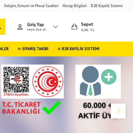
İletişim, Konum ve Mesai Saatleri
Hesap Bilgileri
B2B Bayilik Sistemi
Sepet
Giriş Yap
veya üye ol
0,00 TL
NLER
☆ SIPARIŞ TAKIBI
☆ B2B BAYILIK SISTEMI