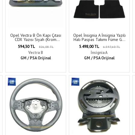
a
Opel Vectra B Ön Kapı Çıtası
Opel İnsignia A İnsignia Yazılı
CDX Yazısı Siyah (Krom
Halı Paspas Takımı Füme GM
Kaplama) GM Orijinal 172778 -
Orijinal 13333702 - 1723065
594,30 TL
5.498,00 TL
826,08 TL
6.597,60 TL
90512663
Vectra B
İnsignia A
GM / PSA Orijinal
GM / PSA Orijinal