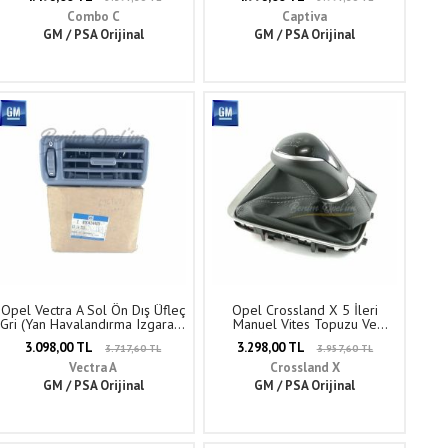
Combo C
Captiva
GM / PSA Orijinal
GM / PSA Orijinal
Opel Vectra A Sol Ön Dış Üfleç
Opel Crossland X 5 İleri
Gri (Yan Havalandırma Izgarası)
Manuel Vites Topuzu Ve
GM Orijinal 1814553 -
Körüğü Siyah Gri GM Orijinal
3.098,00 TL
3.298,00 TL
3.717,60 TL
3.957,60 TL
90434409
55499457 - 55503114
Vectra A
Crossland X
GM / PSA Orijinal
GM / PSA Orijinal