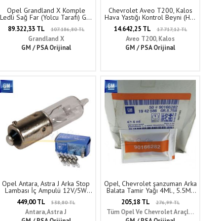
Opel Grandland X Komple
Chevrolet Aveo T200, Kalos
Ledli Sağ Far (Yolcu Tarafı) GM
Hava Yastığı Kontrol Beyni (Hd)
Orijinal 3551949 -
GM Orijinal 96430714
89.322,33 TL
14.642,25 TL
107.186,80 TL
17.717,12 TL
YP00126180
Grandland X
Aveo T200, Kalos
GM / PSA Orijinal
GM / PSA Orijinal
Opel Antara, Astra J Arka Stop
Opel, Chevrolet şanzuman Arka
Lambası İç Ampulü 12V/5W
Balata Tamir Yağı 4Ml., 5.5Ml.
GM Orijinal 2098018 -
(Gres Yağı) GM Orijinal
449,00 TL
205,18 TL
538,80 TL
276,99 TL
13500806
1942586 - 90166282
Antara, Astra J
Tüm Opel Ve Chevrolet Araçlar
GM / PSA Orijinal
GM / PSA Orijinal
İle Uyumlu