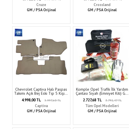
Cruze
Crossland
GM / PSA Orijinal
GM / PSA Orijinal
Chevrolet Captiva Halı Paspas
Komple Opel Trafik İlk Yardım
Takımı Açık Bej Eski Tip 5 Kişilik
Çantası Siyah (Emniyet Kiti) GM
3 Parça GM Orijinal X0077901
Orijinal 1716708 - 93199860
4.998,00 TL
2.727,68 TL
5.997,60 TL
3.791,47 TL
Captiva
Tüm Opel Modelleri
GM / PSA Orijinal
GM / PSA Orijinal