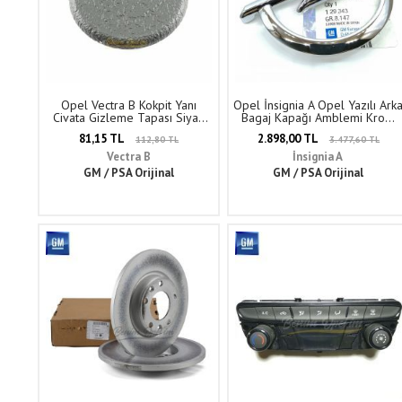
Opel Vectra B Kokpit Yanı
Opel İnsignia A Opel Yazılı Ark
Civata Gizleme Tapası Siyah
Bagaj Kapağı Amblemi Krom
GM Orijinal 2209804 -
GM Orijinal 129343 -
81,15 TL
2.898,00 TL
112,80 TL
3.477,60 TL
90436019
13266397
Vectra B
İnsignia A
GM / PSA Orijinal
GM / PSA Orijinal