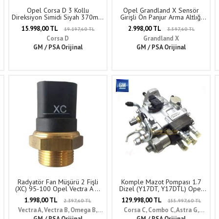
Opel Corsa D 3 Kollu
Opel Grandland X Sensör
Direksiyon Simidi Siyah 370mm
Girişli Ön Panjur Arma Altlığı
GM Orijinal 913325 -
GM Orijinal YP00048580
15.998,00 TL
2.998,00 TL
19.197,60 TL
3.597,60 TL
13155559
Corsa D
Grandland X
GM / PSA Orijinal
GM / PSA Orijinal
Radyatör Fan Müşürü 2 Fişli
Komple Mazot Pompası 1.7
)
(XC) 95-100 Opel Vectra A B,
Dizel (Y17DT, Y17DTL) Opel
Omega B, Corsa A B, Astra F,
Corsa C, Combo C, Astra G,
1.998,00 TL
129.998,00 TL
2.397,60 TL
155.997,60 TL
Tigra A, Calibra GM Orijinal
Zafira A, Meriva A GM Orijinal
1341011 - 90242277
819141 - 98103029
Vectra A, Vectra B, Omega B,
Corsa C, Combo C, Astra G,
Corsa A, Corsa B, Tigra A, Astra F,
GM / PSA Orijinal
GM / PSA Orijinal
Zafira A, Meriva A