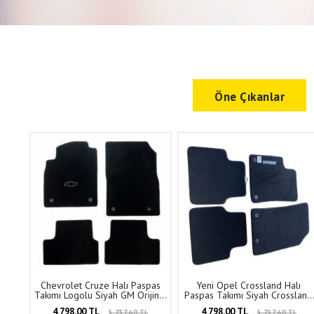
Öne Çıkanlar
Chevrolet Cruze Halı Paspas
Yeni Opel Crossland Halı
Takımı Logolu Siyah GM Orijinal
Paspas Takımı Siyah Crossland
13321216
Yazılı PSA Orijinal LTROP0012
4.798,00 TL
4.798,00 TL
5.757,60 TL
5.757,60 TL