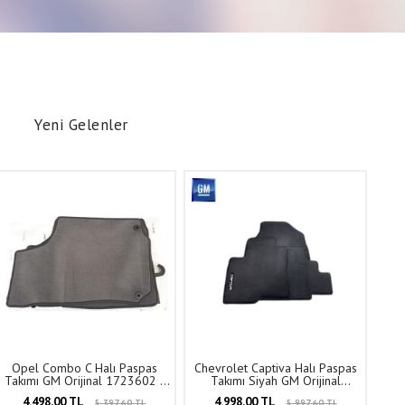
Yeni Gelenler
Opel Combo C Halı Paspas
Chevrolet Captiva Halı Paspas
Takımı GM Orijinal 1723602 -
Takımı Siyah GM Orijinal
93181368
X0077903
4.498,00 TL
4.998,00 TL
5.397,60 TL
5.997,60 TL