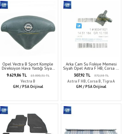
Opel Vectra B Sport Komple
Arka Cam Su Fıskiye Memesi
Direksiyon Hava Yastığı Siyah
Siyah Opel Astra F HB, Corsa B,
GM Orijinal 199211 - 9138171
Tigra A GM Orijinal 1451184 -
9.629,86 TL
307,92 TL
13.000,31 TL
372,58 TL
90341921
Vectra B
Astra F HB, Corsa B, Tigra A
GM / PSA Orijinal
GM / PSA Orijinal