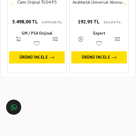
Camı Orijinal 9204.P5
Anahtarlık Universal Aksesuar
1. Sınıf Kaliteli ACC-ANH033
5.498,00 TL
192,95 TL
6.597,60 TL
212,24 TL
GM / PSA Orijinal
Export
ÜRÜNÜ İNCELE
ÜRÜNÜ İNCELE