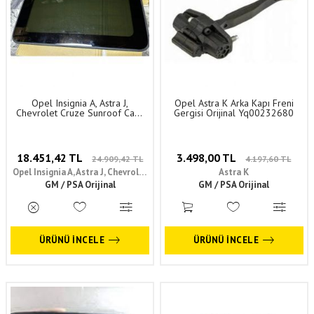
Opel Insignia A, Astra J,
Opel Astra K Arka Kapı Freni
Chevrolet Cruze Sunroof Camı
Gergisi Orijinal Yq00232680
GM Orijinal 13483908 -
39180523
18.451,42 TL
3.498,00 TL
24.909,42 TL
4.197,60 TL
Opel Insignia A, Astra J, Chevrolet
Astra K
GM / PSA Orijinal
Cruze
GM / PSA Orijinal
ÜRÜNÜ İNCELE
ÜRÜNÜ İNCELE