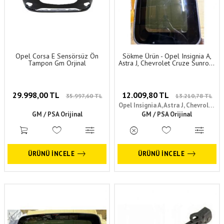
Opel Corsa E Sensörsüz Ön
Sökme Ürün - Opel Insignia A,
Tampon Gm Orjinal
Astra J, Chevrolet Cruze Sunroof
Camı GM Orijinal 13483908 -
39180523
29.998,00 TL
12.009,80 TL
35.997,60 TL
13.210,78 TL
Opel Insignia A, Astra J, Chevrolet
GM / PSA Orijinal
GM / PSA Orijinal
Cruze
ÜRÜNÜ İNCELE
ÜRÜNÜ İNCELE