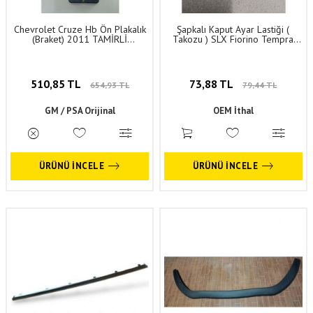
Chevrolet Cruze Hb Ön Plakalık
Şapkalı Kaput Ayar Lastiği (
(Braket) 2011 TAMİRLİ
Takozu ) SLX Fiorino Tempra
96832930 - 95473219
Siena Fiat
510,85 TL
73,88 TL
654,93 TL
79,44 TL
GM / PSA Orijinal
OEM İthal
ÜRÜNÜ İNCELE
ÜRÜNÜ İNCELE