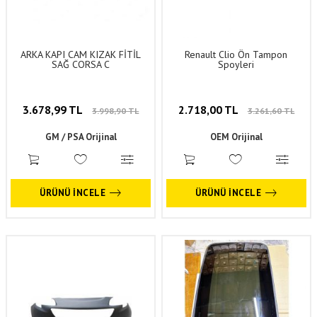
ARKA KAPI CAM KIZAK FİTİL
Renault Clio Ön Tampon
SAĞ CORSA C
Spoyleri
3.678,99 TL
2.718,00 TL
3.998,90 TL
3.261,60 TL
GM / PSA Orijinal
OEM Orijinal
ÜRÜNÜ İNCELE
ÜRÜNÜ İNCELE