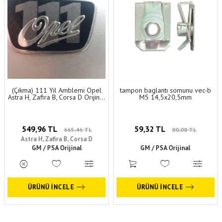
(Çıkma) 111 Yıl Amblemi Opel
tampon baglantı somunu vec-b
Astra H, Zafira B, Corsa D Orijinal
M5 14,5x20,5mm
1103182
549,96 TL
59,32 TL
665,46 TL
80,08 TL
Astra H, Zafira B, Corsa D
GM / PSA Orijinal
GM / PSA Orijinal
ÜRÜNÜ İNCELE
ÜRÜNÜ İNCELE