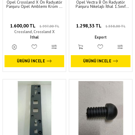
Opel Crossland X Ön Radyatör
Opel Vectra B Ön Radyatör
Panjuru Opel Amblemi Krom 1.
Panjuru Nikelajlı İthal 1.Sınıf
Sınıf Kalite
Kalite 6320031
1.600,00 TL
1.298,33 TL
1.997,00 TL
1.558,00 TL
Crossland, Crossland X
İthal
Export
ÜRÜNÜ İNCELE
ÜRÜNÜ İNCELE