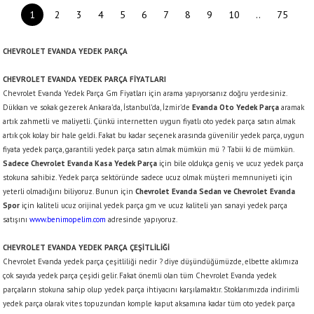
1
2
3
4
5
6
7
8
9
10
..
75
CHEVROLET EVANDA YEDEK PARÇA
CHEVROLET EVANDA YEDEK PARÇA FİYATLARI
Chevrolet Evanda Yedek Parça Gm Fiyatları için arama yapıyorsanız doğru yerdesiniz.
Dükkan ve sokak gezerek Ankara’da, İstanbul’da, İzmir’de
Evanda Oto Yedek Parça
aramak
artık zahmetli ve maliyetli. Çünkü internetten uygun fiyatlı oto yedek parça satın almak
artık çok kolay bir hale geldi. Fakat bu kadar seçenek arasında güvenilir yedek parça, uygun
fiyata yedek parça, garantili yedek parça satın almak mümkün mü ? Tabii ki de mümkün.
Sadece Chevrolet Evanda Kasa Yedek Parça
için bile oldukça geniş ve ucuz yedek parça
stokuna sahibiz. Yedek parça sektöründe sadece ucuz olmak müşteri memnuniyeti için
yeterli olmadığını biliyoruz. Bunun için
Chevrolet Evanda Sedan ve Chevrolet Evanda
Spor
için kaliteli ucuz orijinal yedek parça gm ve ucuz kaliteli yan sanayi yedek parça
satışını
www.benimopelim.com
adresinde yapıyoruz.
CHEVROLET EVANDA YEDEK PARÇA ÇEŞİTLİLİĞİ
Chevrolet Evanda yedek parça çeşitliliği nedir ? diye düşündüğümüzde, elbette aklımıza
çok sayıda yedek parça çeşidi gelir. Fakat önemli olan tüm Chevrolet Evanda yedek
parçaların stokuna sahip olup yedek parça ihtiyacını karşılamaktır. Stoklarımızda indirimli
yedek parça olarak vites topuzundan komple kaput aksamına kadar tüm oto yedek parça