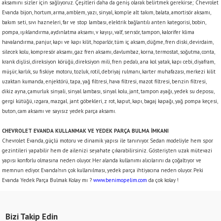
aksamını sizler için sağlıyoruz. Çeşitleri daha da geniş olarak belirtmek gerekirse; Chevrolet
Evanda bijon, hortum, arma, amblem, yazı, sinyal, komple alt takım, balata, amortisör aksamı,
bakım seti, sıvı hazneleri, far ve stop lambası, elektrik bağlantılı anten kategorisi, bobin,
pompa, ışıklandırma, aydınlatma aksamı, v kayışı, valf, sensör, tampon, kalorifer klima
havalandırma, panjur, kapı ve kapı kilit, hoparlör, tüm iç aksam, düğme, fren diski, devirdaim,
silecek kolu, kompresör aksamı, gaz fren aksamı, davlumbaz, korna, termostat, soğutma, conta,
krank dişlisi, direksiyon körüğü, direksiyon mili, fren pedalı, ana kol yatak, kapı cebi, diyafram,
müşür, karlık, su fıskiye motoru, tozluk, rotil, debriyaj rulmanı, karter muhafazası, merkezi kilit
uzaktan kumanda, enjektörü, tapa, yağ filtresi, hava filtresi, mazot filtresi, benzin filtresi,
dikiz ayna, çamurluk sinyali, sinyal lambası, sinyal kolu, jant, tampon ayağı, yedek su deposu,
gergi kütüğü, ızgara, mazgal
jant göbekleri, z rot, kaput, kapı, bagaj kapağı, yağ pompa keçesi,
,
buton, cam aksamı ve sayısız yedek parça aksamı.
CHEVROLET EVANDA KULLANMAK VE YEDEK PARÇA BULMA İMKANI
Chevrolet Evanda, güçlü motoru ve dinamik yapısı ile tanınıyor. Sedan modeliyle hem spor
gezintileri yapabilir hem de ailenizi seyahate çıkarabilirsiniz. Gösterişten uzak mütevazi
yapısı konforlu olmasına neden oluyor. Her alanda kullanımı alıcılarını da çoğaltıyor ve
memnun ediyor. Evanda’nın çok kullanılması, yedek parça ihtiyacına neden oluyor. Peki
Evanda Yedek Parça Bulmak Kolay mı ?
www.benimopelim.com
da çok kolay !
Bizi Takip Edin