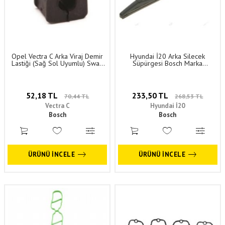
Opel Vectra C Arka Viraj Demir
Hyundai İ20 Arka Silecek
Lastiği (Sağ Sol Uyumlu) Swag
Süpürgesi Bosch Marka
Marka 444162 - 24457843
3397011630 - 988501J001
52,18 TL
233,50 TL
70,44 TL
268,53 TL
Vectra C
Hyundai İ20
Bosch
Bosch
ÜRÜNÜ İNCELE
ÜRÜNÜ İNCELE