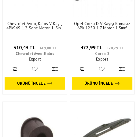
Chevrolet Aveo, Kalos V Kayış
Opel Corsa D V Kayışı Klimasız
4Pk949 1.2 Sohc Motor 1. Sınıf
6Pk 1250 1.7 Motor 1.Sınıf
Kaliteli 25183097
Kaliteli 1340600 - 93192781
310,43 TL
472,99 TL
419,08 TL
520,29 TL
Chevrolet Aveo, Kalos
Corsa D
Export
Export
ÜRÜNÜ İNCELE
ÜRÜNÜ İNCELE