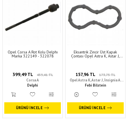
Opel Corsa A Rot Kolu Delphı
Eksantrik Zincir Üst Kapak
Marka 322149 - 322078
Contası Opel Astra K, Astar J,
İnsignia A, İnsignia B, Mokka
(1.6Cdtı) Febi Marka 638229 -
55491464
399,49 TL
157,96 TL
459,41 TL
173,75 TL
Corsa A
Opel Astra K, Astar J, İnsignia A,
Delphi
İnsignia B, Mokka
Febi Bilstein
ÜRÜNÜ İNCELE
ÜRÜNÜ İNCELE