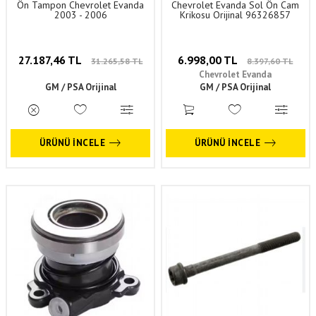
Ön Tampon Chevrolet Evanda
Chevrolet Evanda Sol Ön Cam
2003 - 2006
Krikosu Orijinal 96326857
27.187,46 TL
6.998,00 TL
31.265,58 TL
8.397,60 TL
Chevrolet Evanda
GM / PSA Orijinal
GM / PSA Orijinal
ÜRÜNÜ İNCELE
ÜRÜNÜ İNCELE