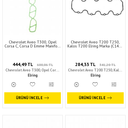
Chevrolet Aveo T300, Opel
Chevrolet Aveo T200 T250,
Corsa C, Corsa D Emme Manifold
Kalos T200 Elring Marka (C14Se
Contası (Z13Dt Z13Dtj 1.3 Jtd)
1.4 8V) Elring Marka 638260 -
Elring Marka 5850674 -
90409594
93177328
444,49 TL
284,33 TL
600,06 TL
341,20 TL
Chevrolet Aveo T300, Opel Corsa
Chevrolet Aveo T200 T250, Kalos
C, Corsa D
Elring
Elring
T200
ÜRÜNÜ İNCELE
ÜRÜNÜ İNCELE