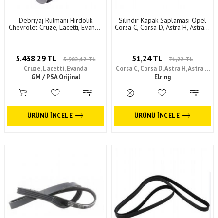
Debriyaj Rulmanı Hirdolik
Silindir Kapak Saplaması Opel
Chevrolet Cruze, Lacetti, Evanda
Corsa C, Corsa D, Astra H, Astra J,
F14D3 F16D3 F16D4 GM
Combo D (Z13Dt Y13Dt 1.3Cdtı
Orijinal 679034 - 96832585
A13Fd) Elring Marka 93177254 -
5607953
5.438,29 TL
51,24 TL
5.982,12 TL
71,22 TL
Cruze, Lacetti, Evanda
Corsa C, Corsa D, Astra H, Astra J,
GM / PSA Orijinal
Combo D
Elring
ÜRÜNÜ İNCELE
ÜRÜNÜ İNCELE